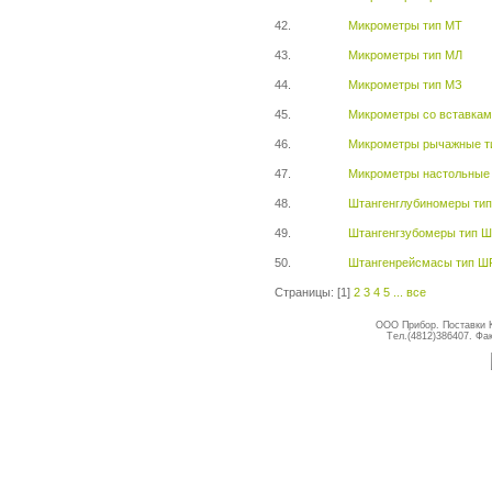
42.
Микрометры тип МТ
43.
Микрометры тип МЛ
44.
Микрометры тип МЗ
45.
Микрометры со вставка
46.
Микрометры рычажные т
47.
Микрометры настольные 
48.
Штангенглубиномеры ти
49.
Штангенгзубомеры тип 
50.
Штангенрейсмасы тип Ш
Страницы: [1]
2
3
4
5
...
все
ООО Прибор. Поставки К
Тел.(4812)386407. Фак