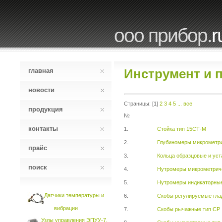
ооо прибор.
r
Инструмент и 
главная
новости
Страницы: [1]
2
3
4
5
...
все
продукция
№
контакты
1.
Стойка тип 15СТ-М
2.
Глубиномеры микрометри
прайс
3.
Кольца образцовые и ус
поиск
4.
Нутромеры микрометрич
5.
Нутромеры индикаторны
Датчики температуры и
6.
Скобы регулируемые гла
вибрации
7.
Скобы рычажные тип СР
Узлы управления ЭПУУ-7,