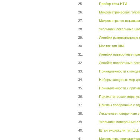
25.
Прибор типа НТИ
26.
Микрометрическая голов
27.
Микрометры со вставкам
28.
Угольники лекальные ци
29.
Линейки измерительные 
30.
Мостик тип ШМ
31.
Линейки поверочные пря
32.
Линейки поверочные лек
33.
Принадлежности к конце
34.
Наборы концевых мер дл
35.
Принадлежности к призм
36.
Призматические меры уг
37.
Призмы поверочные с одн
38.
Лекальные поверочные уг
39.
Угольники поверочные с
40.
Штангенциркули тип ШЦ
41.
Микрометры призматиче