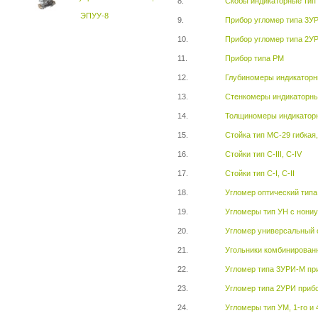
8.
Скобы индикаторные тип
ЭПУУ-8
9.
Прибор угломер типа 3У
10.
Прибор угломер типа 2У
11.
Прибор типа РМ
12.
Глубиномеры индикаторн
13.
Стенкомеры индикаторны
14.
Толщиномеры индикаторн
15.
Стойка тип МС-29 гибкая
16.
Стойки тип С-III, С-IV
17.
Стойки тип С-I, С-II
18.
Угломер оптический тип
19.
Угломеры тип УН с нониу
20.
Угломер универсальный о
21.
Угольники комбинирован
22.
Угломер типа 3УРИ-М пр
23.
Угломер типа 2УРИ приб
24.
Угломеры тип УМ, 1-го и 