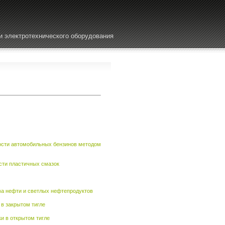
и электротехнического оборудования
ости автомобильных бензинов методом
сти пластичных смазок
ва нефти и светлых нефтепродуктов
в закрытом тигле
и в открытом тигле