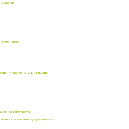
атериалов
ствием тепла
 (вытягивание петель из ткани)
иалов продавливанию
ь тканей к испытанию дождеванием)