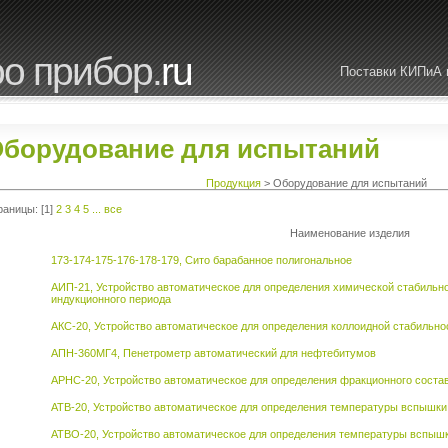
о прибор.
ru
Поставки КИПиА 
борудование для испытаний
Продукция
> Оборудование для испытаний
раницы: [1]
2
3
4
5
...
все
Наименование изделия
173-174-175-176-178-179, Сито барабанное полигональное
АИП-21, Устройство автоматическое для определения химической стабильн
индукционного периода
АКС-20, Устройство автоматическое для определения коллоидной стабильно
АПН-360МГ4, Пенетрометр автоматический для нефтебитумов
АРНС-20, Устройство автоматическое для определения фракционного соста
АТВ-20, Устройство автоматическое для определения температуры вспышки 
АТВО-20, Устройство автоматическое для определения температуры вспышк