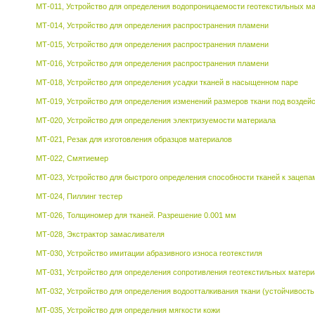
МТ-011, Устройство для определения водопроницаемости геотекстильных м
МТ-014, Устройство для определения распространения пламени
МТ-015, Устройство для определения распространения пламени
МТ-016, Устройство для определения распространения пламени
МТ-018, Устройство для определения усадки тканей в насыщенном паре
МТ-019, Устройство для определения изменений размеров ткани под воздей
МТ-020, Устройство для определения электризуемости материала
МТ-021, Резак для изготовления образцов материалов
МТ-022, Смятиемер
МТ-023, Устройство для быстрого определения способности тканей к зацепам
МТ-024, Пиллинг тестер
МТ-026, Толщиномер для тканей. Разрешение 0.001 мм
МТ-028, Экстрактор замасливателя
МТ-030, Устройство имитации абразивного износа геотекстиля
МТ-031, Устройство для определения сопротивления геотекстильных матер
МТ-032, Устройство для определения водоотталкивания ткани (устойчивост
МТ-035, Устройство для определния мягкости кожи