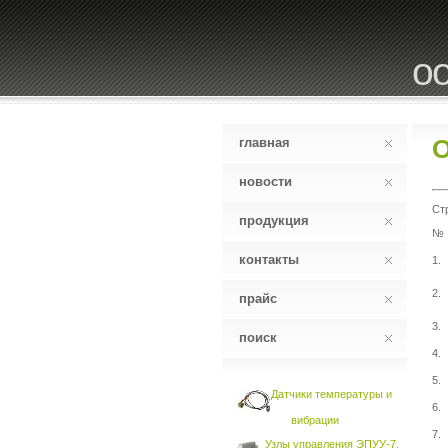
оо
О
главная
новости
Ст
продукция
№
контакты
1.
2.
прайс
3.
поиск
4.
5.
Датчики температуры и
6.
вибрации
7.
Узлы управления ЭПУУ-7,