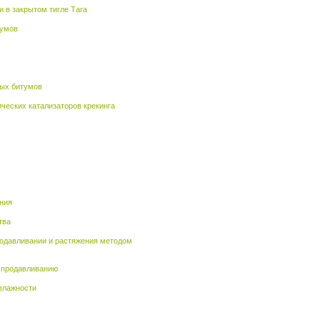
 в закрытом тигле Тага
тумов
ных битумов
ческих катализаторов крекинга
ния
тва
родавливании и растяжения методом
я продавливанию
влажности