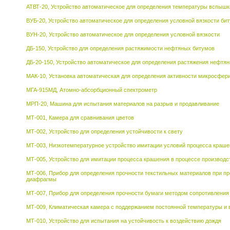
АТВТ-20, Устройство автоматическое для определения температуры вспышки
ВУБ-20, Устройство автоматическое для определения условной вязкости би
ВУН-20, Устройство автоматическое для определения условной вязкости
ДБ-150, Устройство для определения растяжимости нефтяных битумов
ДБ-20-150, Устройство автоматическое для определения растяжения нефтя
МАК-10, Установка автоматическая для определения активности микросфери
МГА-915МД, Атомно-абсорбционный спектрометр
МРП-20, Машина для испытания материалов на разрыв и продавливание
МТ-001, Камера для сравнивания цветов
МТ-002, Устройство для определения устойчивости к свету
МТ-003, Низкотемпературное устройство имитации условий процесса краше
МТ-005, Устройство для имитации процесса крашения в процессе производс
МТ-006, Прибор для определения прочности текстильных материалов при п
диафрагмы
МТ-007, Прибор для определения прочности бумаги методом сопротивлени
МТ-009, Климатическая камера с поддержанием постоянной температуры и 
МТ-010, Устройство для испытания на устойчивость к воздействию дождя