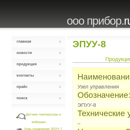
ооо прибор.
r
ЭПУУ-8
главная
новости
Продукци
продукция
Наименовани
контакты
Узел управления
прайс
Обозначение
поиск
ЭПУУ-8
Технические 
Датчики температуры и
вибрации
–
Узлы управления ЭПУУ-7,