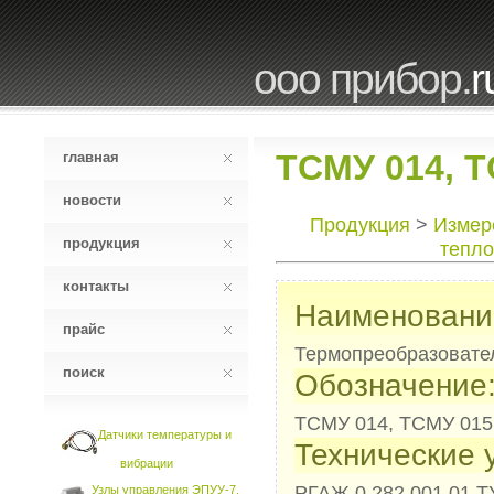
ооо прибор.
r
ТСМУ 014, Т
главная
новости
Продукция
>
Измер
продукция
тепло
контакты
Наименовани
прайс
Термопреобразовате
поиск
Обозначение
ТСМУ 014, ТСМУ 015
Датчики температуры и
Технические 
вибрации
РГАЖ 0.282.001.01 Т
Узлы управления ЭПУУ-7,