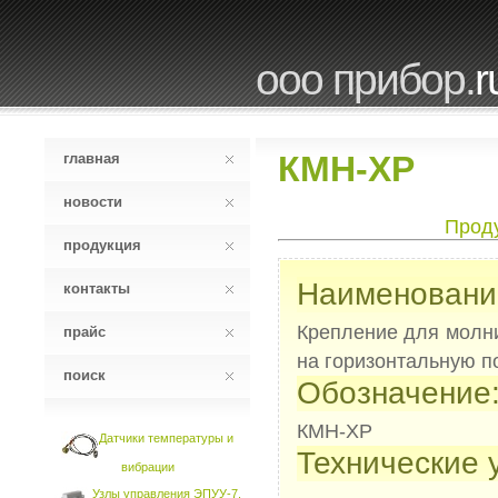
ооо прибор.
r
КМН-ХР
главная
новости
Прод
продукция
Наименовани
контакты
Крепление для молн
прайс
на горизонтальную п
поиск
Обозначение
КМН-ХР
Датчики температуры и
Технические 
вибрации
Узлы управления ЭПУУ-7,