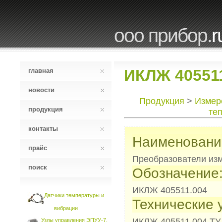
ооо прибор.
r
ИКЛЖ 40551
главная
новости
Продукция
>
Измер
продукция
те
контакты
Наименовани
прайс
Преобразователи из
поиск
Обозначение
ИКЛЖ 405511.004
Датчики температуры и
Технические 
вибрации
ИКЛЖ 405511.004 ТУ
Узлы управления ЭПУУ-7,