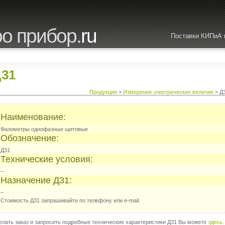
о прибор.
ru
Поставки КИПиА 
31
Продукция
>
Измерения электрических величин
> Д
Наименование:
Фазометры однофазные щитовые
Обозначение:
Д31
Технические условия:
–
Назначение Д31:
–
Стоимость Д31 запрашивайте по телефону или e-mail.
елать заказ и запросить подробные технические характеристики Д31 Вы можете
здесь
.