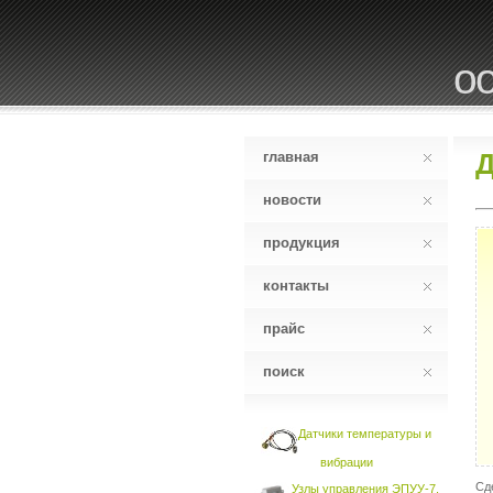
оо
Д
главная
новости
продукция
контакты
прайс
поиск
Датчики температуры и
вибрации
Сд
Узлы управления ЭПУУ-7,