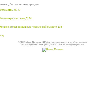
зможно, Вас также заинтересуют:
Фазометры Ф2-6
Фазометры щитовые Д134
Конденсаторы воздушные переменной емкости 134
зад
ООО Прибор. Поставки КИПиА и электротехнического оборудования.
Тел.(4812)386407. Факс(4812)385745. E-mail: mail@ooo-pribor.ru.